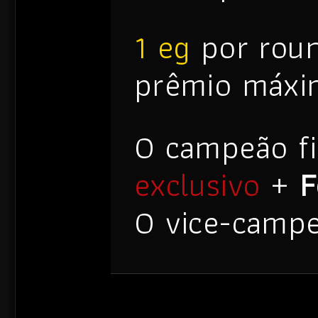
1 eg
por rou
prêmio máxi
O campeão fi
exclusivo
+
F
O vice-camp