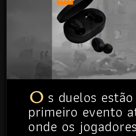
Os duelos estão esquentando no d2evo! O
primeiro evento at
onde os jogadore