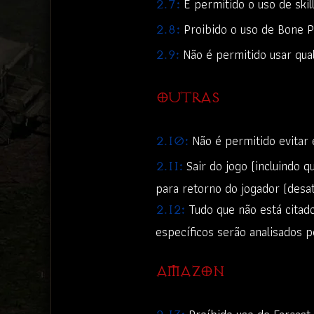
É permitido o uso de skil
2.7:
Proibido o uso de Bone P
2.8:
Não é permitido usar qualq
2.9:
OUTRAS
Não é permitido evitar 
2.10:
Sair do jogo (incluindo q
2.11:
para retorno do jogador (desa
Tudo que não está citado
2.12:
específicos serão analisados 
AMAZON