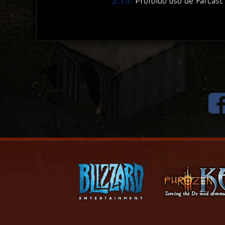
Proíbido uso de Farcast 
2.13: