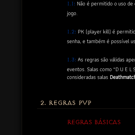
Não é permitido o uso de 
1.1:
jogo.
PK (player kill) é permiti
1.2:
senha, e também é possível u
As regras são válidas apen
1.3:
eventos. Salas como “D U E L S
consideradas salas
Deathmatc
2. REGRAS PVP
REGRAS BÁSICAS