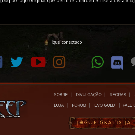
(bug do jogo original que permite Charged Strike à distância)
Fique conectado
SOBRE
DIVULGAÇÃO
REGRAS
LOJA
FÓRUM
EVO GOLD
FALE
JOGUE GRÁTIS JÁ