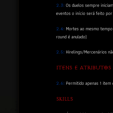
Os duelos sempre iniciam
2.3:
eventos o início será feito po
Mortes ao mesmo tempo sã
2.4:
round é anulado)
Hirelings/Mercenários nã
2.5:
ITENS E ATRIBUTOS
Permitido apenas 1 item 
2.6:
SKILLS