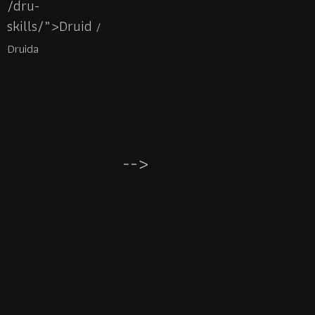
/dru-
skills/”>Druid
/
Druida
-->