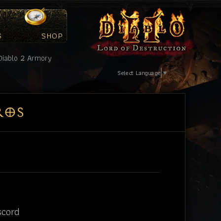
S
SHOP
Select Language
▼
ROS
scord