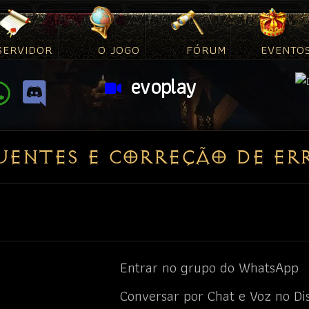
SERVIDOR
O JOGO
FÓRUM
EVENTO
evoplay
mo Conectar
ação
iablo 2 Completo
acotes de Itens
Forja de Itens
D2
Evo
evoplay
ENTES E CORREÇÃO DE ER
Entrar no grupo do WhatsApp
Conversar por Chat e Voz no Di