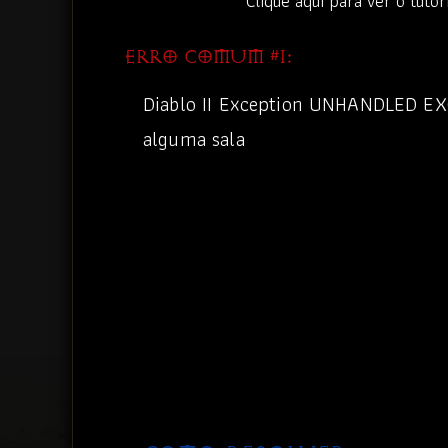
Clique aqui para ver o tuto
ERRO COMUM #1:
Diablo II Exception UNHANDLED EX
alguma sala