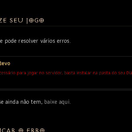
ses, sem uma data pré-definida.
da (ninguém joga fora de temporada)
nde maioria das salas são criadas no Hell.
ZE SEU JOGO
e pode resolver vários erros.
2evo
essário para jogar no servidor, basta instalar na pasta do seu Di
 se ainda não tem,
baixe aqui
.
ICAR O ERRO