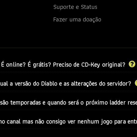
Suporte e Status
Fazer uma doação
É online? É grátis? Preciso de CD-Key original?
original para jogar. É
baixar
e jogar!
ual a versão do Diablo e as alterações do servidor?
do Diablo 2 Expansão Lord of Destruction LOD no servidor, semp
são temporadas e quando será o próximo ladder res
 você encontra na
Lista de Alterações (changelog)
. Para baixar 
der Season" seria "Nova Temporada de subida no Ranking", onde
no canal mas não consigo ver nenhum jogo para entr
o
Google Drive para download
e coleção Single Player), e todos
emporada, todos começam do "ZERO", pelados a desbravar o san