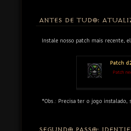
Isso pode ocorrer por poucos motivos:
As temporadas evo variam de 4 a 6 me
1- Seu personagem é de outra tempora
2- Você ainda não chegou no Hell, a gra
ANTES DE TUDO: ATUALI
Instale nosso patch mais recente, el
Patch d
Patch nec
*Obs.: Precisa ter o jogo instalado,
SEGUNDO PASSO: IDENTIF