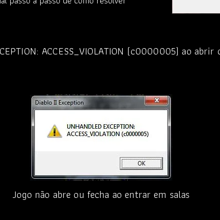
rial passo a passo de como resolver
CEPTION: ACCESS_VIOLATION (c0000005) ao abrir o 
Jogo não abre ou fecha ao entrar em salas