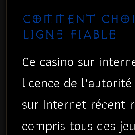
COMMENT CHOIS
LIGNE FIABLE
Ce casino sur intern
licence de l’autorit
sur internet récent
compris tous des je