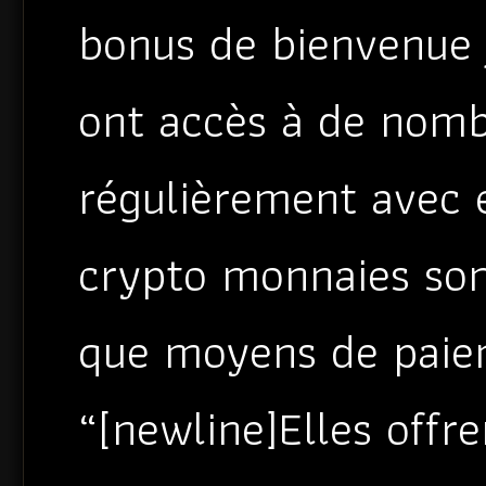
bonus de bienvenue 
ont accès à de nom
régulièrement avec 
crypto monnaies son
que moyens de paiem
“[newline]Elles offre