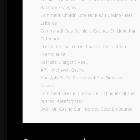
Hachure Français
Comment Choisir Este Nouveau Casino? Mes
Critères
Comparatif Des Derniers Casinos En Ligne Par
Catégorie
Cresus Casino: Le Destination De Tableau
Prestigieuse
Retraits D’argent Réel
#7 – Megawin Casino
Mon Avis En Se Promenant Sur Simsinos
Casino
Comment Cresus Casino Ze Distingue-t-il Des
Autres Plateformes?
Bwin: Un Casino Sur Internet Coté En Bourse