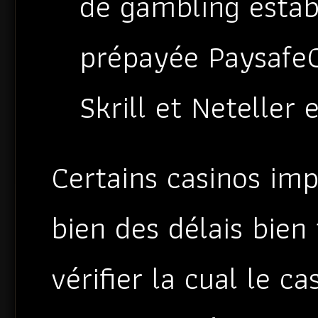
de gambling estab
prépayée PaysafeCa
Skrill et Neteller
Certains casinos imp
bien des délais bien 
vérifier la cual le c