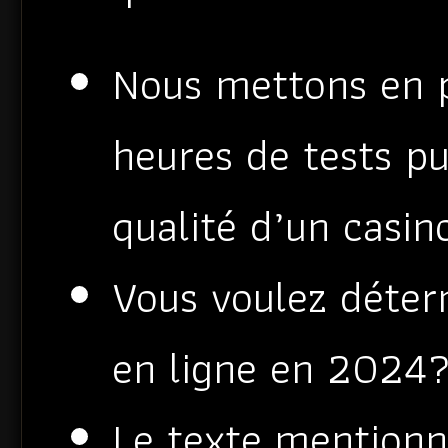
Nous mettons en 
heures de tests pu
qualité d’un casino
Vous voulez déter
en ligne en 2024
Le texte mentionn