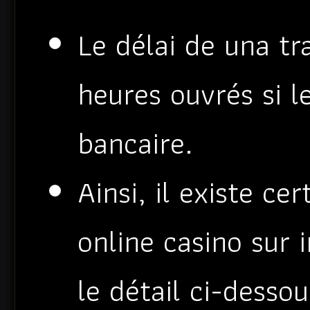
Le délai de una tr
heures ouvrés si l
bancaire.
Ainsi, il existe ce
online casino sur 
le détail ci-dessou