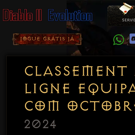
SERVI
Como Con
Doação
Diablo 
Pacotes
D
JOGUE GRÁTIS JÁ
CLASSEMENT 
LIGNE EQUIP
COM OCTOBR
2024