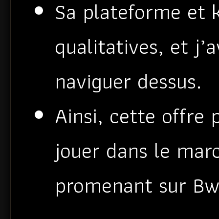
Sa plateforme et k
qualitatives, et j’
naviguer dessus.
Ainsi, cette offre
jouer dans le mar
promenant sur Bw