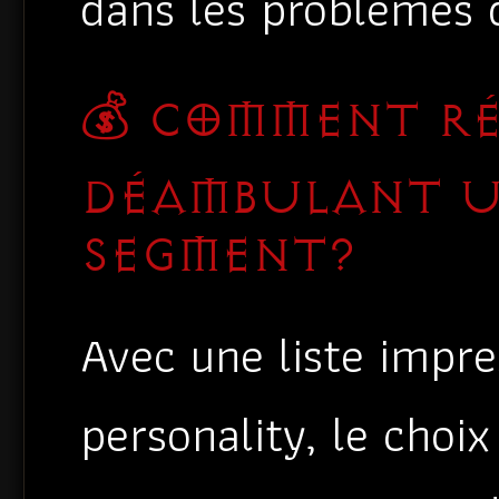
dans les problèmes 
💰 COMMENT RÉ
DÉAMBULANT UN
SEGMENT?
Avec une liste impre
personality, le choi